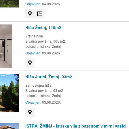
Objavljen:
04.08.2026.
Prikaži na zemljevidu
Tloris
Hiša Žminj, 110m2
Vrstna hiša
Bivalna površina: 105 m2
Lokacija:
Istrska, Žminj
Objavljen:
03.08.2026.
Prikaži na zemljevidu
Hiša Jurići, Žminj, 93m2
Samostojna hiša
Bivalna površina: 93 m2
Lokacija:
Istrska, Žminj
Objavljen:
03.08.2026.
Prikaži na zemljevidu
ISTRA, ŽMINJ - Istrska vila z bazenom v mirni vasici