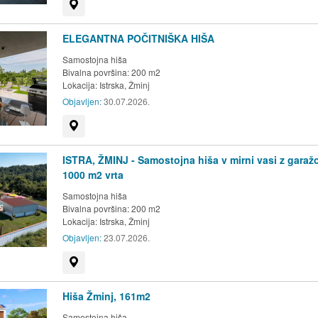
Prikaži na zemljevidu
ELEGANTNA POČITNIŠKA HIŠA
Samostojna hiša
Bivalna površina: 200 m2
Lokacija:
Istrska, Žminj
Objavljen:
30.07.2026.
Prikaži na zemljevidu
ISTRA, ŽMINJ - Samostojna hiša v mirni vasi z garažo
1000 m2 vrta
Samostojna hiša
Bivalna površina: 200 m2
Lokacija:
Istrska, Žminj
Objavljen:
23.07.2026.
Prikaži na zemljevidu
Hiša Žminj, 161m2
Samostojna hiša