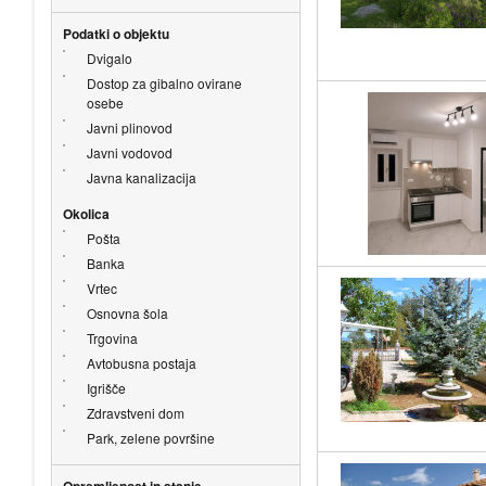
Podatki o objektu
Dvigalo
Dostop za gibalno ovirane
osebe
Javni plinovod
Javni vodovod
Javna kanalizacija
Okolica
Pošta
Banka
Vrtec
Osnovna šola
Trgovina
Avtobusna postaja
Igrišče
Zdravstveni dom
Park, zelene površine
Opremljenost in stanje