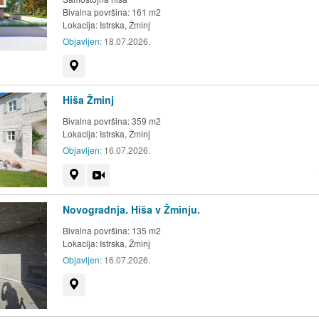
Bivalna površina: 161 m2
Lokacija:
Istrska, Žminj
Objavljen:
18.07.2026.
Prikaži na zemljevidu
Hiša Žminj
Bivalna površina: 359 m2
Lokacija:
Istrska, Žminj
Objavljen:
16.07.2026.
Prikaži na zemljevidu
Videoposnetek
Novogradnja. Hiša v Žminju.
Bivalna površina: 135 m2
Lokacija:
Istrska, Žminj
Objavljen:
16.07.2026.
Prikaži na zemljevidu