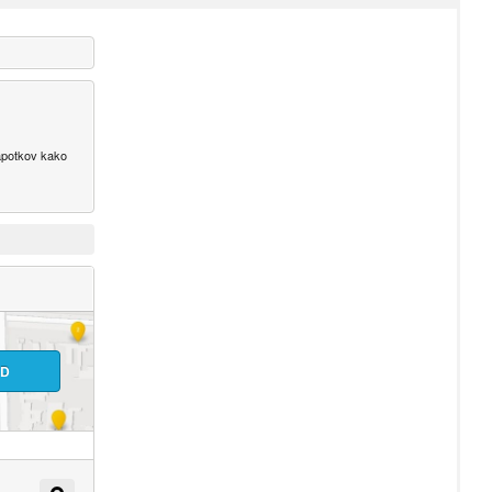
napotkov kako
ID