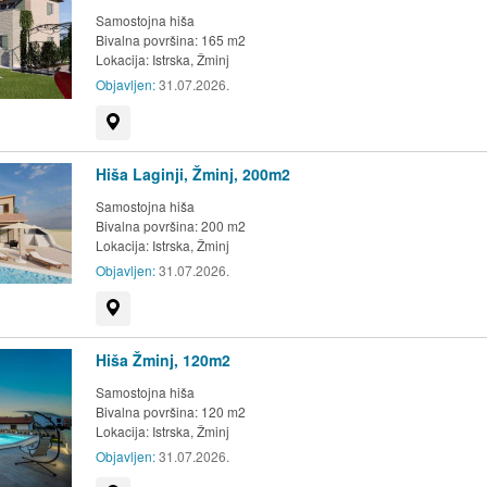
Samostojna hiša
Bivalna površina: 165 m2
Lokacija:
Istrska, Žminj
Objavljen:
31.07.2026.
Prikaži na zemljevidu
Hiša Laginji, Žminj, 200m2
Samostojna hiša
Bivalna površina: 200 m2
Lokacija:
Istrska, Žminj
Objavljen:
31.07.2026.
Prikaži na zemljevidu
Hiša Žminj, 120m2
Samostojna hiša
Bivalna površina: 120 m2
Lokacija:
Istrska, Žminj
Objavljen:
31.07.2026.