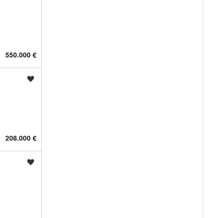
550.000 €
Shrani oglas
208.000 €
Shrani oglas