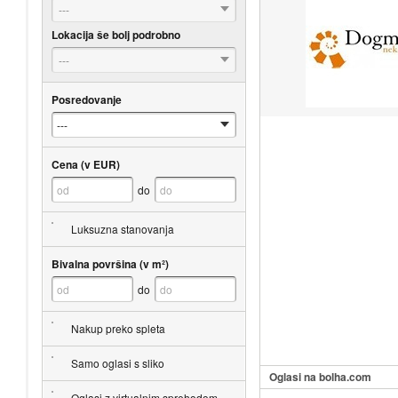
---
Lokacija še bolj podrobno
---
Posredovanje
Cena (v EUR)
do
Luksuzna stanovanja
Bivalna površina (v m²)
do
Nakup preko spleta
Samo oglasi s sliko
Oglasi na bolha.com
Oglasi z virtualnim sprehodom