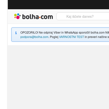
Bolha naslovna stran
OPOZORILO! Ne odpiraj Viber in WhatsApp sporočil! bolha.com NIKOLI
podpora@bolha.com
. Poglej
VARNOSTNI TEST
in preveri načine sp