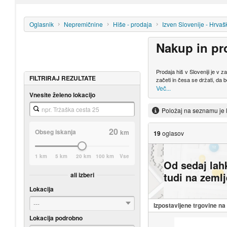
Oglasnik
Nepremičnine
Hiše - prodaja
Izven Slovenije - Hrvaš
Nakup in pr
Prodaja hiš v Sloveniji je v
FILTRIRAJ REZULTATE
začeti in česa se držati, da b
Več...
Vnesite želeno lokacijo
Položaj na seznamu je 
20
Obseg iskanja
km
19
oglasov
1 km
5 km
20 km
100 km
Vse
Od sedaj lah
tudi na zeml
ali izberi
Lokacija
---
Izpostavljene trgovine n
Lokacija podrobno