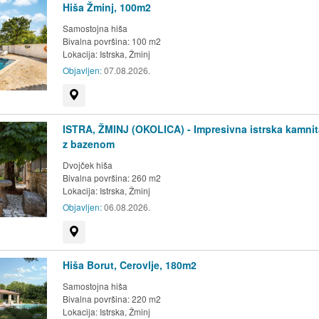
Hiša Žminj, 100m2
Samostojna hiša
Bivalna površina: 100 m2
Lokacija:
Istrska, Žminj
Objavljen:
07.08.2026.
Prikaži na zemljevidu
ISTRA, ŽMINJ (OKOLICA) - Impresivna istrska kamnit
z bazenom
Dvojček hiša
Bivalna površina: 260 m2
Lokacija:
Istrska, Žminj
Objavljen:
06.08.2026.
Prikaži na zemljevidu
Hiša Borut, Cerovlje, 180m2
Samostojna hiša
Bivalna površina: 220 m2
Lokacija:
Istrska, Žminj