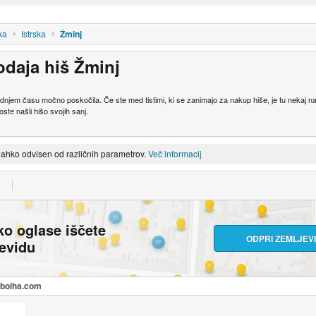
ka
Istrska
Žminj
odaja hiš Žminj
 zadnjem času močno poskočila. Če ste med tistimi, ki se zanimajo za nakup hiše, je tu nekaj 
oste našli hišo svojih sanj.
lahko odvisen od različnih parametrov.
Več informacij
ko oglase iščete
ODPRI ZEMLJEV
jevidu
a bolha.com