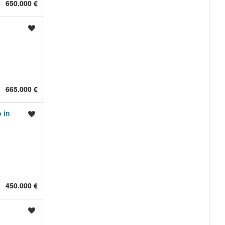
650.000 €
Shrani oglas
665.000 €
 in
Shrani oglas
450.000 €
Shrani oglas