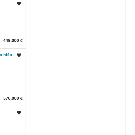
Shrani oglas
449.000 €
a hiša
Shrani oglas
570.000 €
Shrani oglas