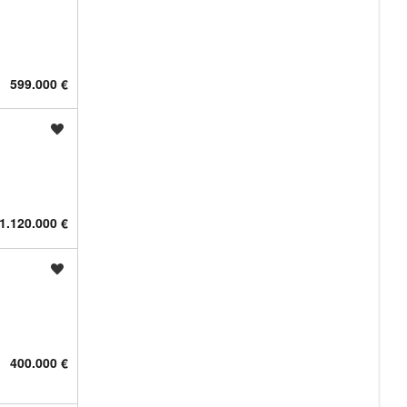
599.000 €
Shrani oglas
1.120.000 €
Shrani oglas
400.000 €