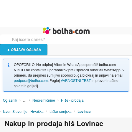
Živali
Turizem
Bolha naslovna stran
OBJAVA OGLASA
OPOZORILO! Ne odpiraj Viber in WhatsApp sporočil! bolha.com
NIKOLI ne kontaktira uporabnikov prek sporočil Viber ali WhatsApp. V
primeru, da prejmeš sumljivo sporočilo, ga blokiraj in prijavi na email
podpora@bolha.com
. Poglej
VARNOSTNI TEST
in preveri načine
spletnih goljufij.
Oglasnik
…
Nepremičnine
Hiše - prodaja
Izven Slovenije - Hrvaška
Liško-senjska
Lovinac
Nakup in prodaja hiš Lovinac