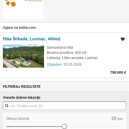
Oglasi na bolha.com
Hiša Štikada, Lovinac, 400m2
Shrani oglas
Samostojna hiša
Bivalna površina: 400 m2
Lokacija:
Liško-senjska, Lovinac
Objavljen:
22.05.2026.
790.000 €
FILTRIRAJ REZULTATE
Vnesite želeno lokacijo
20
Obseg iskanja
km