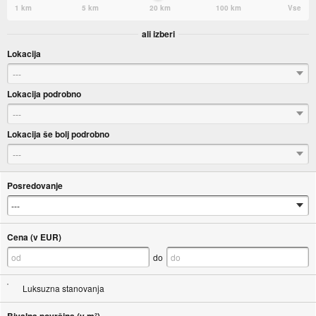
1 km
5 km
20 km
100 km
Vse
ali izberi
Lokacija
---
Lokacija podrobno
---
Lokacija še bolj podrobno
---
Posredovanje
Cena (v EUR)
do
Luksuzna stanovanja