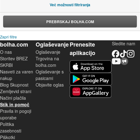
Več možnosti filtriranja
PREBRSKAJ BOLHA.COM
Zapri filtre
bolha.com
Oglaševanje
Prenesite
Sledite nam
O nas
Oglaševanje
aplikacijo
Facebook
TikTok
Instagram
Storitev BREZ
Trgovina na
YouTube
Skupnost bolha.com
iOS aplikacija
SKRBI
bolha.com
Nasveti za varen
Oglaševanje s
Android aplikacija
nakup
pasicami
Blog Skupnost
Objavite oglas
Zemljevid strani
Huawei aplikacija
Načini plačila
Stik in pomoč
Pravila in pogoji
uporabe
Politika
zasebnosti
Piškotki