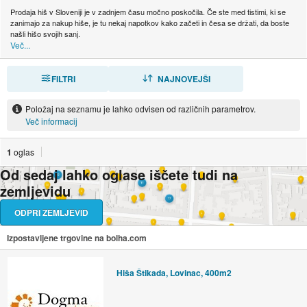
Prodaja hiš v Sloveniji je v zadnjem času močno poskočila. Če ste med tistimi, ki se
zanimajo za nakup hiše, je tu nekaj napotkov kako začeti in česa se držati, da boste
našli hišo svojih sanj.
Več...
FILTRI
RAZVRSTI
NAJNOVEJŠI
Položaj na seznamu je lahko odvisen od različnih parametrov.
Več informacij
1
oglas
Od sedaj lahko oglase iščete tudi na
zemljevidu
ODPRI ZEMLJEVID
Izpostavljene trgovine na bolha.com
Hiša Štikada, Lovinac, 400m2