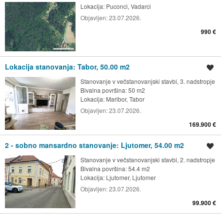
Lokacija:
Puconci, Vadarci
Objavljen:
23.07.2026.
990 €
Lokacija stanovanja: Tabor, 50.00 m2
Shrani oglas
Stanovanje v večstanovanjski stavbi, 3. nadstropje
Bivalna površina: 50 m2
Lokacija:
Maribor, Tabor
Objavljen:
23.07.2026.
169.900 €
2 - sobno mansardno stanovanje: Ljutomer, 54.00 m2
Shrani oglas
Stanovanje v večstanovanjski stavbi, 2. nadstropje
Bivalna površina: 54.4 m2
Lokacija:
Ljutomer, Ljutomer
Objavljen:
23.07.2026.
99.900 €