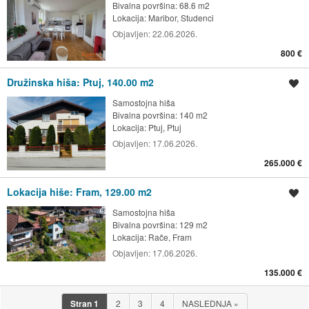
Bivalna površina: 68.6 m2
Lokacija:
Maribor, Studenci
Objavljen:
22.06.2026.
800 €
Družinska hiša: Ptuj, 140.00 m2
Shrani oglas
Samostojna hiša
Bivalna površina: 140 m2
Lokacija:
Ptuj, Ptuj
Objavljen:
17.06.2026.
265.000 €
Lokacija hiše: Fram, 129.00 m2
Shrani oglas
Samostojna hiša
Bivalna površina: 129 m2
Lokacija:
Rače, Fram
Objavljen:
17.06.2026.
135.000 €
Stran
1
2
3
4
NASLEDNJA
»