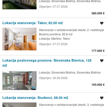
Lokacija:
Slovenska Bistrica, Slovenska Bistrica
Objavljen:
07.07.2026.
380.000 €
Lokacija stanovanja: Tabor, 82.00 m2
Shrani oglas
Stanovanje v večstanovanjski stavbi, 2. nadstropje
Bivalna površina: 82.8 m2
Lokacija:
Maribor, Tabor
Objavljen:
07.07.2026.
177.000 €
Lokacija poslovnega prostora: Slovenska Bistrica, 128
Shrani oglas
m2
Lokacija:
Slovenska Bistrica, Slovenska Bistrica
Objavljen:
30.06.2026.
193.000 €
Lokacija stanovanja: Studenci, 68.00 m2
Shrani oglas
Stanovanje v večstanovanjski stavbi, 3. nadstropje