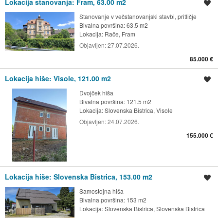
Lokacija stanovanja: Fram, 63.00 m2
Shrani oglas
Stanovanje v večstanovanjski stavbi, pritličje
Bivalna površina: 63.5 m2
Lokacija:
Rače, Fram
Objavljen:
27.07.2026.
85.000 €
Lokacija hiše: Visole, 121.00 m2
Shrani oglas
Dvojček hiša
Bivalna površina: 121.5 m2
Lokacija:
Slovenska Bistrica, Visole
Objavljen:
24.07.2026.
155.000 €
Lokacija hiše: Slovenska Bistrica, 153.00 m2
Shrani oglas
Samostojna hiša
Bivalna površina: 153 m2
Lokacija:
Slovenska Bistrica, Slovenska Bistrica