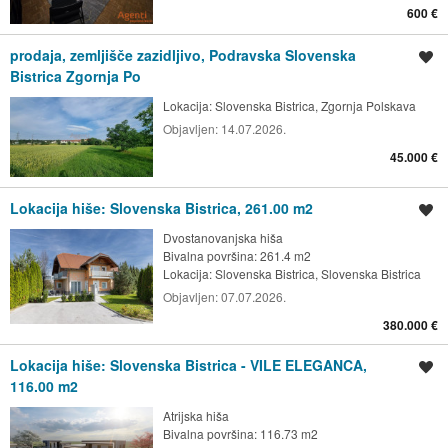
600 €
prodaja, zemljišče zazidljivo, Podravska Slovenska
Shrani oglas
Bistrica Zgornja Po
Lokacija:
Slovenska Bistrica, Zgornja Polskava
Objavljen:
14.07.2026.
45.000 €
Lokacija hiše: Slovenska Bistrica, 261.00 m2
Shrani oglas
Dvostanovanjska hiša
Bivalna površina: 261.4 m2
Lokacija:
Slovenska Bistrica, Slovenska Bistrica
Objavljen:
07.07.2026.
380.000 €
Lokacija hiše: Slovenska Bistrica - VILE ELEGANCA,
Shrani oglas
116.00 m2
Atrijska hiša
Bivalna površina: 116.73 m2