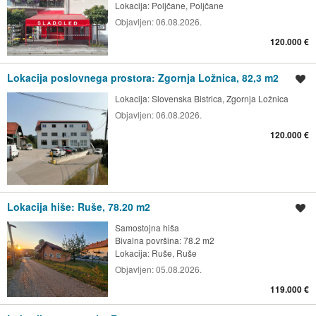
Lokacija:
Poljčane, Poljčane
Objavljen:
06.08.2026.
120.000 €
Lokacija poslovnega prostora: Zgornja Ložnica, 82,3 m2
Shrani oglas
Lokacija:
Slovenska Bistrica, Zgornja Ložnica
Objavljen:
06.08.2026.
120.000 €
Lokacija hiše: Ruše, 78.20 m2
Shrani oglas
Samostojna hiša
Bivalna površina: 78.2 m2
Lokacija:
Ruše, Ruše
Objavljen:
05.08.2026.
119.000 €