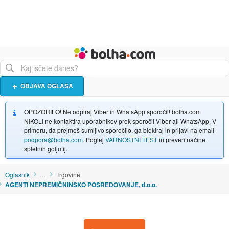
Živali
Turizem
Bolha naslovna stran
OBJAVA OGLASA
OPOZORILO! Ne odpiraj Viber in WhatsApp sporočil! bolha.com
NIKOLI ne kontaktira uporabnikov prek sporočil Viber ali WhatsApp. V
primeru, da prejmeš sumljivo sporočilo, ga blokiraj in prijavi na email
podpora@bolha.com
. Poglej
VARNOSTNI TEST
in preveri načine
spletnih goljufij.
Oglasnik
…
Trgovine
AGENTI NEPREMIČNINSKO POSREDOVANJE, d.o.o.