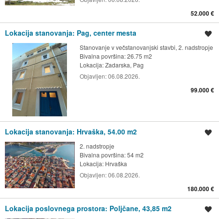
52.000 €
Lokacija stanovanja: Pag, center mesta
Shrani oglas
Stanovanje v večstanovanjski stavbi, 2. nadstropje
Bivalna površina: 26.75 m2
Lokacija:
Zadarska, Pag
Objavljen:
06.08.2026.
99.000 €
Lokacija stanovanja: Hrvaška, 54.00 m2
Shrani oglas
2. nadstropje
Bivalna površina: 54 m2
Lokacija:
Hrvaška
Objavljen:
06.08.2026.
180.000 €
Lokacija poslovnega prostora: Poljčane, 43,85 m2
Shrani oglas