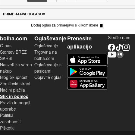
PRIMERJAVA OGLASOV
Dodaj oglas za primerjavo s klikom ikone
bolha.com
Oglaševanje
Prenesite
Sledite nam
O nas
Oglaševanje
aplikacijo
Facebook
TikTok
Instagram
Storitev BREZ
Trgovina na
YouTube
Skupnost bolha.com
iOS aplikacija
SKRBI
bolha.com
Nasveti za varen
Oglaševanje s
Android aplikacija
nakup
pasicami
Blog Skupnost
Objavite oglas
Zemljevid strani
Huawei aplikacija
Načini plačila
Stik in pomoč
Pravila in pogoji
uporabe
Politika
zasebnosti
Piškotki