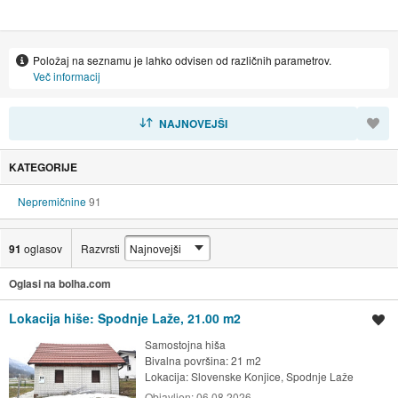
Položaj na seznamu je lahko odvisen od različnih parametrov.
Več informacij
RAZVRSTI
NAJNOVEJŠI
KATEGORIJE
Nepremičnine
91
91
oglasov
Razvrsti
Oglasi na bolha.com
Lokacija hiše: Spodnje Laže, 21.00 m2
Shrani oglas
Samostojna hiša
Bivalna površina: 21 m2
Lokacija:
Slovenske Konjice, Spodnje Laže
Objavljen:
06.08.2026.