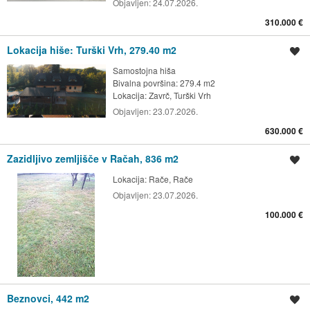
Objavljen:
24.07.2026.
310.000 €
Lokacija hiše: Turški Vrh, 279.40 m2
Shrani oglas
Samostojna hiša
Bivalna površina: 279.4 m2
Lokacija:
Zavrč, Turški Vrh
Objavljen:
23.07.2026.
630.000 €
Zazidljivo zemljišče v Račah, 836 m2
Shrani oglas
Lokacija:
Rače, Rače
Objavljen:
23.07.2026.
100.000 €
Beznovci, 442 m2
Shrani oglas