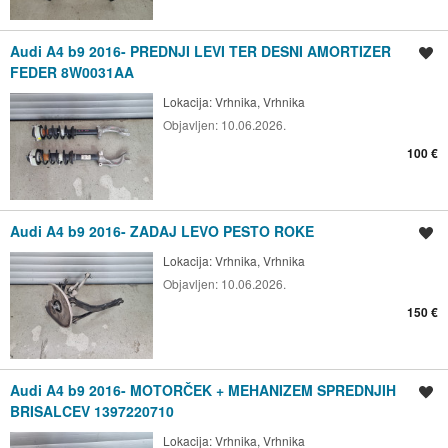
Audi A4 b9 2016- PREDNJI LEVI TER DESNI AMORTIZER
Shrani oglas
FEDER 8W0031AA
Lokacija:
Vrhnika, Vrhnika
Objavljen:
10.06.2026.
100 €
Audi A4 b9 2016- ZADAJ LEVO PESTO ROKE
Shrani oglas
Lokacija:
Vrhnika, Vrhnika
Objavljen:
10.06.2026.
150 €
Audi A4 b9 2016- MOTORČEK + MEHANIZEM SPREDNJIH
Shrani oglas
BRISALCEV 1397220710
Lokacija:
Vrhnika, Vrhnika