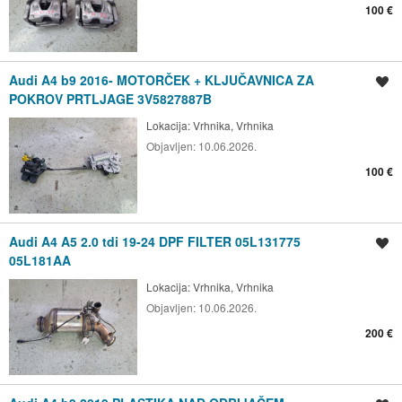
100 €
Audi A4 b9 2016- MOTORČEK + KLJUČAVNICA ZA
Shrani oglas
POKROV PRTLJAGE 3V5827887B
Lokacija:
Vrhnika, Vrhnika
Objavljen:
10.06.2026.
100 €
Audi A4 A5 2.0 tdi 19-24 DPF FILTER 05L131775
Shrani oglas
05L181AA
Lokacija:
Vrhnika, Vrhnika
Objavljen:
10.06.2026.
200 €