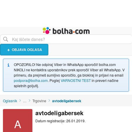
Živali
Turizem
Bolha naslovna stran
OBJAVA OGLASA
OPOZORILO! Ne odpiraj Viber in WhatsApp sporočil! bolha.com
NIKOLI ne kontaktira uporabnikov prek sporočil Viber ali WhatsApp. V
primeru, da prejmeš sumljivo sporočilo, ga blokiraj in prijavi na email
podpora@bolha.com
. Poglej
VARNOSTNI TEST
in preveri načine
spletnih goljufij.
Oglasnik
…
Trgovine
avtodeligabersek
avtodeligabersek
A
Datum registracije: 26.01.2019.