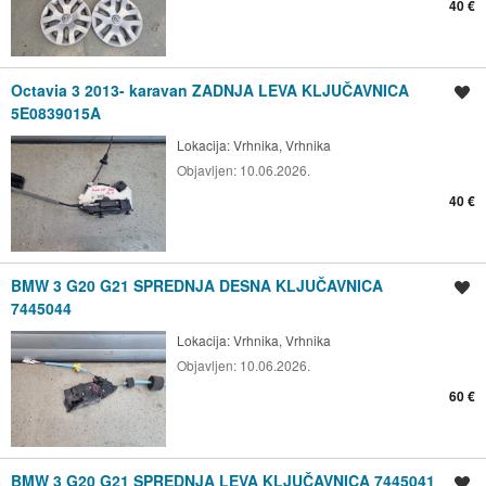
40 €
Octavia 3 2013- karavan ZADNJA LEVA KLJUČAVNICA
Shrani oglas
5E0839015A
Lokacija:
Vrhnika, Vrhnika
Objavljen:
10.06.2026.
40 €
BMW 3 G20 G21 SPREDNJA DESNA KLJUČAVNICA
Shrani oglas
7445044
Lokacija:
Vrhnika, Vrhnika
Objavljen:
10.06.2026.
60 €
BMW 3 G20 G21 SPREDNJA LEVA KLJUČAVNICA 7445041
Shrani oglas