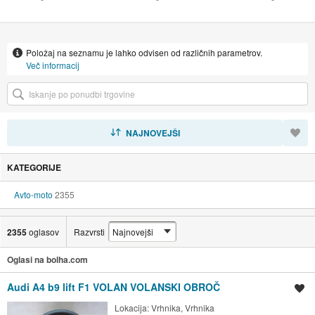
Položaj na seznamu je lahko odvisen od različnih parametrov.
Več informacij
RAZVRSTI
NAJNOVEJŠI
KATEGORIJE
Avto-moto
2355
2355
oglasov
Razvrsti
Oglasi na bolha.com
Audi A4 b9 lift F1 VOLAN VOLANSKI OBROČ
Shrani oglas
Lokacija:
Vrhnika, Vrhnika