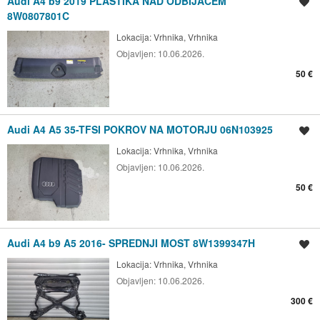
Audi A4 b9 2019 PLASTIKA NAD ODBIJAČEM
Shrani oglas
8W0807801C
Lokacija:
Vrhnika, Vrhnika
Objavljen:
10.06.2026.
50 €
Audi A4 A5 35-TFSI POKROV NA MOTORJU 06N103925
Shrani oglas
Lokacija:
Vrhnika, Vrhnika
Objavljen:
10.06.2026.
50 €
Audi A4 b9 A5 2016- SPREDNJI MOST 8W1399347H
Shrani oglas
Lokacija:
Vrhnika, Vrhnika
Objavljen:
10.06.2026.
300 €