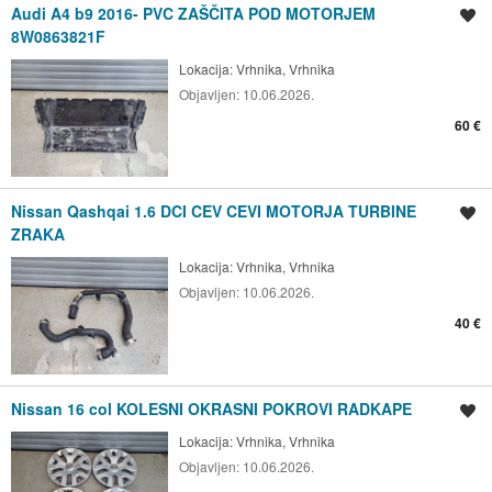
Audi A4 b9 2016- PVC ZAŠČITA POD MOTORJEM
Shrani oglas
8W0863821F
Lokacija:
Vrhnika, Vrhnika
Objavljen:
10.06.2026.
60 €
Nissan Qashqai 1.6 DCI CEV CEVI MOTORJA TURBINE
Shrani oglas
ZRAKA
Lokacija:
Vrhnika, Vrhnika
Objavljen:
10.06.2026.
40 €
Nissan 16 col KOLESNI OKRASNI POKROVI RADKAPE
Shrani oglas
Lokacija:
Vrhnika, Vrhnika
Objavljen:
10.06.2026.