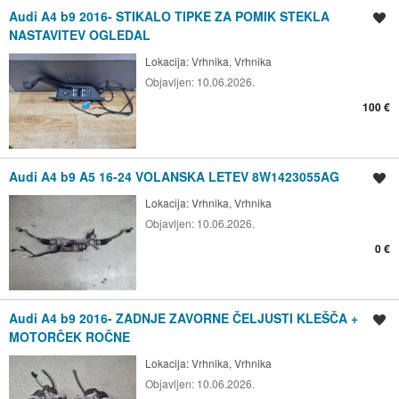
Audi A4 b9 2016- STIKALO TIPKE ZA POMIK STEKLA
Shrani oglas
NASTAVITEV OGLEDAL
Lokacija:
Vrhnika, Vrhnika
Objavljen:
10.06.2026.
100 €
Audi A4 b9 A5 16-24 VOLANSKA LETEV 8W1423055AG
Shrani oglas
Lokacija:
Vrhnika, Vrhnika
Objavljen:
10.06.2026.
0 €
Audi A4 b9 2016- ZADNJE ZAVORNE ČELJUSTI KLEŠČA +
Shrani oglas
MOTORČEK ROČNE
Lokacija:
Vrhnika, Vrhnika
Objavljen:
10.06.2026.