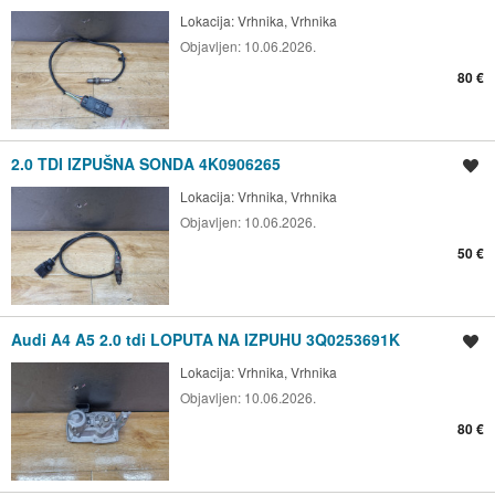
Lokacija:
Vrhnika, Vrhnika
Objavljen:
10.06.2026.
80 €
2.0 TDI IZPUŠNA SONDA 4K0906265
Shrani oglas
Lokacija:
Vrhnika, Vrhnika
Objavljen:
10.06.2026.
50 €
Audi A4 A5 2.0 tdi LOPUTA NA IZPUHU 3Q0253691K
Shrani oglas
Lokacija:
Vrhnika, Vrhnika
Objavljen:
10.06.2026.
80 €