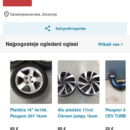
Osrednjeslovenska, Slovenija
Deli profil trgovine
Najpogosteje ogledani oglasi
Prikaži vse
Platišča 16'' 4x108,
Alu platišče 17col
Peugeot 307
Peugeot 207 1kom
Citroen jumpy 1kom
CEV TURBI
60 €
80 €
20 €