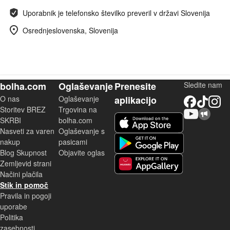
Uporabnik je telefonsko številko preveril v državi Slovenija
Osrednjeslovenska, Slovenija
bolha.com
Oglaševanje
Prenesite
Sledite nam
O nas
Oglaševanje
aplikacijo
Facebook
TikTok
Instagram
Storitev BREZ
Trgovina na
YouTube
Skupnost bolha.com
iOS aplikacija
SKRBI
bolha.com
Nasveti za varen
Oglaševanje s
Android aplikacija
nakup
pasicami
Blog Skupnost
Objavite oglas
Zemljevid strani
Huawei aplikacija
Načini plačila
Stik in pomoč
Pravila in pogoji
uporabe
Politika
zasebnosti