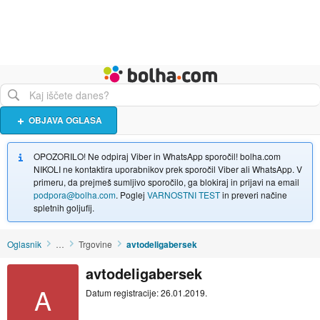
Živali
Turizem
Bolha naslovna stran
OBJAVA OGLASA
OPOZORILO! Ne odpiraj Viber in WhatsApp sporočil! bolha.com
NIKOLI ne kontaktira uporabnikov prek sporočil Viber ali WhatsApp. V
primeru, da prejmeš sumljivo sporočilo, ga blokiraj in prijavi na email
podpora@bolha.com
. Poglej
VARNOSTNI TEST
in preveri načine
spletnih goljufij.
Oglasnik
…
Trgovine
avtodeligabersek
avtodeligabersek
A
Datum registracije: 26.01.2019.