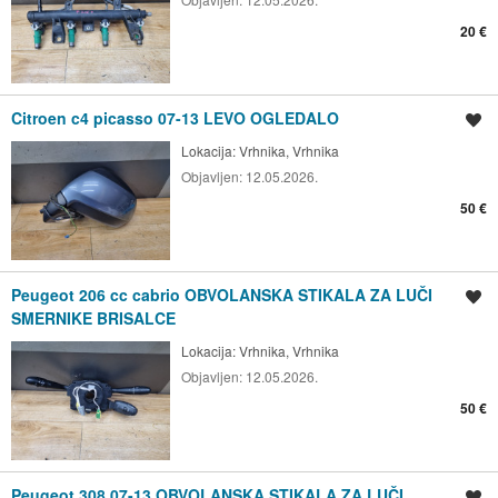
20 €
Citroen c4 picasso 07-13 LEVO OGLEDALO
Shrani oglas
Lokacija:
Vrhnika, Vrhnika
Objavljen:
12.05.2026.
50 €
Peugeot 206 cc cabrio OBVOLANSKA STIKALA ZA LUČI
Shrani oglas
SMERNIKE BRISALCE
Lokacija:
Vrhnika, Vrhnika
Objavljen:
12.05.2026.
50 €
Peugeot 308 07-13 OBVOLANSKA STIKALA ZA LUČI
Shrani oglas