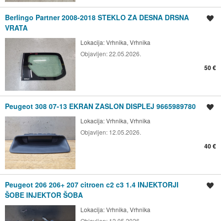
Berlingo Partner 2008-2018 STEKLO ZA DESNA DRSNA
Shrani oglas
VRATA
Lokacija:
Vrhnika, Vrhnika
Objavljen:
22.05.2026.
50 €
Peugeot 308 07-13 EKRAN ZASLON DISPLEJ 9665989780
Shrani oglas
Lokacija:
Vrhnika, Vrhnika
Objavljen:
12.05.2026.
40 €
Peugeot 206 206+ 207 citroen c2 c3 1.4 INJEKTORJI
Shrani oglas
ŠOBE INJEKTOR ŠOBA
Lokacija:
Vrhnika, Vrhnika
Objavljen:
12.05.2026.