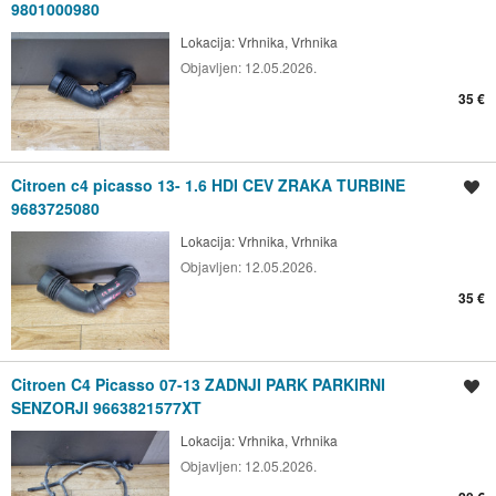
9801000980
Lokacija:
Vrhnika, Vrhnika
Objavljen:
12.05.2026.
35 €
Citroen c4 picasso 13- 1.6 HDI CEV ZRAKA TURBINE
Shrani oglas
9683725080
Lokacija:
Vrhnika, Vrhnika
Objavljen:
12.05.2026.
35 €
Citroen C4 Picasso 07-13 ZADNJI PARK PARKIRNI
Shrani oglas
SENZORJI 9663821577XT
Lokacija:
Vrhnika, Vrhnika
Objavljen:
12.05.2026.