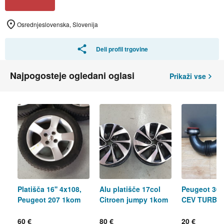
Osrednjeslovenska, Slovenija
Deli profil trgovine
Najpogosteje ogledani oglasi
Prikaži vse
Platišča 16'' 4x108,
Alu platišče 17col
Peugeot 307
Peugeot 207 1kom
Citroen jumpy 1kom
CEV TURBI
60 €
80 €
20 €