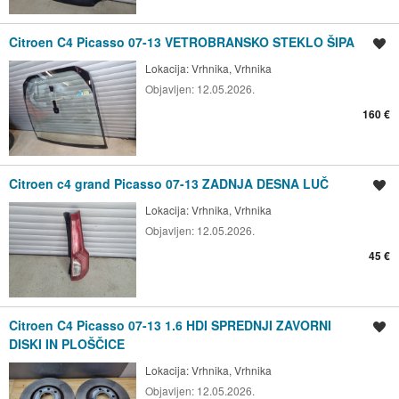
Citroen C4 Picasso 07-13 VETROBRANSKO STEKLO ŠIPA
Shrani oglas
Lokacija:
Vrhnika, Vrhnika
Objavljen:
12.05.2026.
160 €
Citroen c4 grand Picasso 07-13 ZADNJA DESNA LUČ
Shrani oglas
Lokacija:
Vrhnika, Vrhnika
Objavljen:
12.05.2026.
45 €
Citroen C4 Picasso 07-13 1.6 HDI SPREDNJI ZAVORNI
Shrani oglas
DISKI IN PLOŠČICE
Lokacija:
Vrhnika, Vrhnika
Objavljen:
12.05.2026.