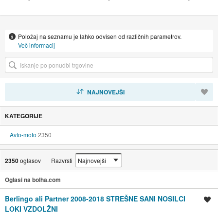
Položaj na seznamu je lahko odvisen od različnih parametrov.
Več informacij
RAZVRSTI
NAJNOVEJŠI
KATEGORIJE
Avto-moto
2350
2350
oglasov
Razvrsti
Oglasi na bolha.com
Berlingo ali Partner 2008-2018 STREŠNE SANI NOSILCI
Shrani oglas
LOKI VZDOLŽNI