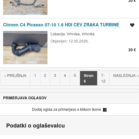
20 €
Citroen C4 Picasso 07-10 1.6 HDI CEV ZRAKA TURBINE
Shrani oglas
Lokacija:
Vrhnika, Vrhnika
Objavljen:
12.05.2026.
20 €
«
PREJŠNJA
1
2
3
4
5
Stran
7-
NASLEDNJA
»
6
12
PRIMERJAVA OGLASOV
Dodaj oglas za primerjavo s klikom ikone
Podatki o oglaševalcu