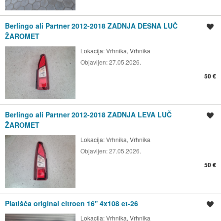
Berlingo ali Partner 2012-2018 ZADNJA DESNA LUČ
Shrani oglas
ŽAROMET
Lokacija:
Vrhnika, Vrhnika
Objavljen:
27.05.2026.
50 €
Berlingo ali Partner 2012-2018 ZADNJA LEVA LUČ
Shrani oglas
ŽAROMET
Lokacija:
Vrhnika, Vrhnika
Objavljen:
27.05.2026.
50 €
Platišča original citroen 16'' 4x108 et-26
Shrani oglas
Lokacija:
Vrhnika, Vrhnika