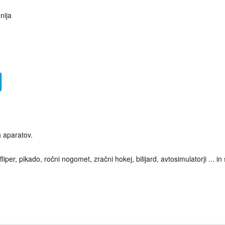
nija
h aparatov.
er, pikado, ročni nogomet, zračni hokej, bilijard, avtosimulatorji ... i