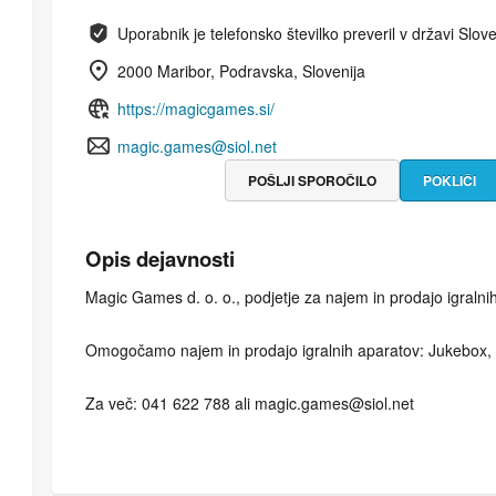
Uporabnik je telefonsko številko preveril v državi Slove
2000 Maribor, Podravska, Slovenija
https://magicgames.si/
magic.games@siol.net
POŠLJI SPOROČILO
POKLIČI
Opis dejavnosti
Magic Games d. o. o., podjetje za najem in prodajo igralni
Omogočamo najem in prodajo igralnih aparatov: Jukebox, flip
Za več: 041 622 788 ali magic.games@siol.net