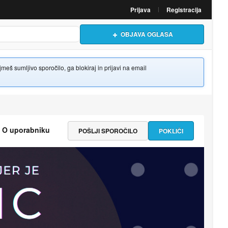
Prijava
Registracija
OBJAVA OGLASA
š sumljivo sporočilo, ga blokiraj in prijavi na email
O uporabniku
POŠLJI SPOROČILO
POKLIČI