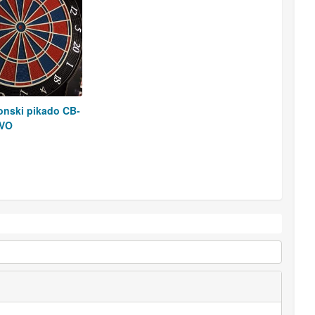
ronski pikado CB-
OVO