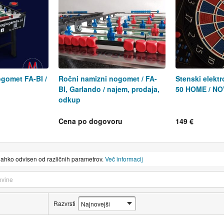
gomet FA-BI /
Ročni namizni nogomet / FA-
Stenski elekt
BI, Garlando / najem, prodaja,
50 HOME / N
odkup
Cena po dogovoru
149 €
lahko odvisen od različnih parametrov.
Več informacij
Razvrsti