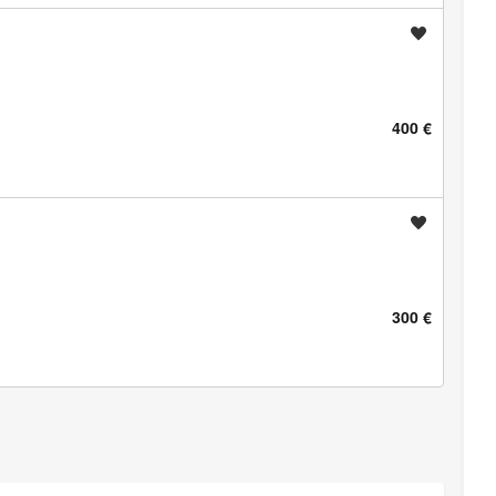
Shrani oglas
400 €
Shrani oglas
300 €