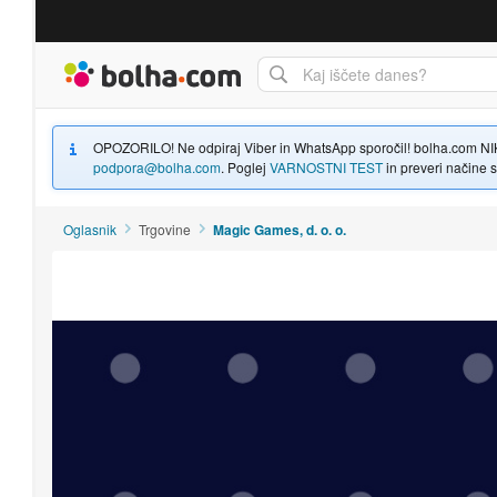
Bolha naslovna stran
OPOZORILO! Ne odpiraj Viber in WhatsApp sporočil! bolha.com NIKOLI
podpora@bolha.com
. Poglej
VARNOSTNI TEST
in preveri načine sp
Oglasnik
Trgovine
Magic Games, d. o. o.