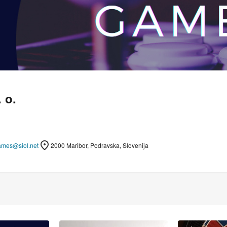
 o.
ames@siol.net
2000 Maribor, Podravska, Slovenija