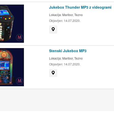
Jukebox Thunder MP3 z videogrami
Lokacija:
Maribor, Tezno
Objavljen:
14.07.2020.
Prikaži na zemljevidu
Stenski Jukebox MP3
Lokacija:
Maribor, Tezno
Objavljen:
14.07.2020.
Prikaži na zemljevidu