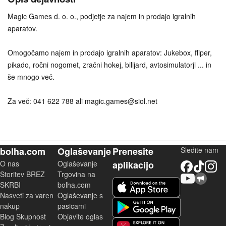
Magic Games d. o. o., podjetje za najem in prodajo igralnih
aparatov.
Omogočamo najem in prodajo igralnih aparatov: Jukebox, fliper,
pikado, ročni nogomet, zračni hokej, bilijard, avtosimulatorji ... in
še mnogo več.
Za več: 041 622 788 ali magic.games@siol.net
bolha.com
Oglaševanje
Prenesite
Sledite nam
O nas
Oglaševanje
aplikacijo
Facebook
TikTok
Instagram
Storitev BREZ
Trgovina na
YouTube
Skupnost bolha.com
iOS aplikacija
SKRBI
bolha.com
Nasveti za varen
Oglaševanje s
Android aplikacija
nakup
pasicami
Blog Skupnost
Objavite oglas