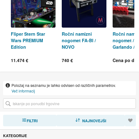
Fliper Stern Star
Ročni namizni
Ročni namiz
Wars PREMIUM
nogomet FA-BI /
nogomet / F
Edition
NOVO
Garlando / n
prodaja, od
11.474 €
740 €
Cena po do
Položaj na seznamu je lahko odvisen od različnih parametrov.
Več informacij
FILTRI
RAZVRSTI
NAJNOVEJŠI
KATEGORIJE