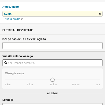
Avdio, video
Avdio
Odstrani filter
Avdio ostalo
2
FILTRIRAJ REZULTATE
Išči po naslovu ali številki oglasa
Vnesite želeno lokacijo
Obseg iskanja
1 km
5 km
20 km
100 km
Vse
ali izberi
Lokacija