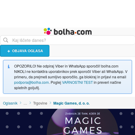
Živali
Turizem
Bolha naslovna stran
OBJAVA OGLASA
OPOZORILO! Ne odpiraj Viber in WhatsApp sporočil! bolha.com
NIKOLI ne kontaktira uporabnikov prek sporočil Viber ali WhatsApp. V
primeru, da prejmeš sumljivo sporočilo, ga blokiraj in prijavi na email
podpora@bolha.com
. Poglej
VARNOSTNI TEST
in preveri načine
spletnih goljufij.
Oglasnik
…
Trgovine
Magic Games, d. o. o.