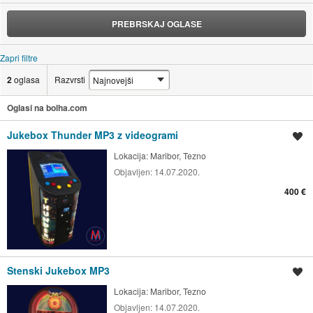
PREBRSKAJ OGLASE
Zapri filtre
2
oglasa
Razvrsti
Oglasi na bolha.com
Jukebox Thunder MP3 z videogrami
Shrani oglas
Lokacija:
Maribor, Tezno
Objavljen:
14.07.2020.
400 €
Stenski Jukebox MP3
Shrani oglas
Lokacija:
Maribor, Tezno
Objavljen:
14.07.2020.