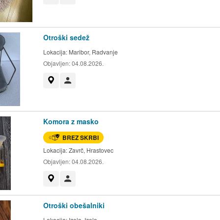
Otroški sedež
Lokacija:
Maribor, Radvanje
Objavljen:
04.08.2026.
Prikaži na zemljevidu
Uporabnik ni trgovec
Komora z masko
BREZ SKRBI
Lokacija:
Zavrč, Hrastovec
Objavljen:
04.08.2026.
Prikaži na zemljevidu
Uporabnik ni trgovec
Otroški obešalniki
Lokacija:
Izola, Izola