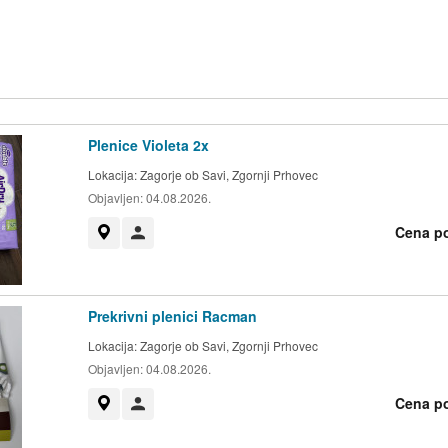
Plenice Violeta 2x
Lokacija:
Zagorje ob Savi, Zgornji Prhovec
Objavljen:
04.08.2026.
Cena p
Prikaži na zemljevidu
Uporabnik ni trgovec
Prekrivni plenici Racman
Lokacija:
Zagorje ob Savi, Zgornji Prhovec
Objavljen:
04.08.2026.
Cena p
Prikaži na zemljevidu
Uporabnik ni trgovec