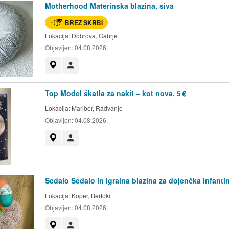
Motherhood Materinska blazina, siva
BREZ SKRBI
Lokacija:
Dobrova, Gabrje
Objavljen:
04.08.2026.
Prikaži na zemljevidu
Uporabnik ni trgovec
Top Model škatla za nakit – kot nova, 5 €
Lokacija:
Maribor, Radvanje
Objavljen:
04.08.2026.
Prikaži na zemljevidu
Uporabnik ni trgovec
Sedalo Sedalo in igralna blazina za dojenčka Infanti
Lokacija:
Koper, Bertoki
Objavljen:
04.08.2026.
Prikaži na zemljevidu
Uporabnik ni trgovec