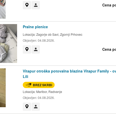
Cena p
Prikaži na zemljevidu
Uporabnik ni trgovec
Pralne plenice
Lokacija:
Zagorje ob Savi, Zgornji Prhovec
Objavljen:
04.08.2026.
Cena p
Prikaži na zemljevidu
Uporabnik ni trgovec
Vitapur otroška potovalna blazina Vitapur Family - o
Lili
BREZ SKRBI
Lokacija:
Maribor, Radvanje
Objavljen:
04.08.2026.
Prikaži na zemljevidu
Uporabnik ni trgovec