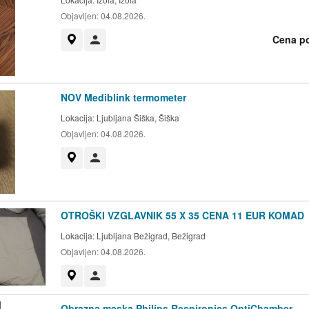
Objavljen:
04.08.2026.
Cena p
Prikaži na zemljevidu
Uporabnik ni trgovec
NOV Mediblink termometer
Lokacija:
Ljubljana Šiška, Šiška
Objavljen:
04.08.2026.
Prikaži na zemljevidu
Uporabnik ni trgovec
OTROŠKI VZGLAVNIK 55 X 35 CENA 11 EUR KOMAD
Lokacija:
Ljubljana Bežigrad, Bežigrad
Objavljen:
04.08.2026.
Prikaži na zemljevidu
Uporabnik ni trgovec
Obrazna maska Philips Respironics OptiChamber