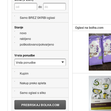
do
Samo BREZ SKRBI oglasi
Stanje
Oglasi na bolha.com
novo
rabljeno
poškodovano/pokvarjeno
Vrsta ponudbe
Kupim
Nakup preko spleta
Samo oglasi s sliko
PREBRSKAJ BOLHA.COM