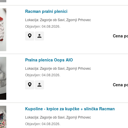
Racman pralni plenici
Lokacija:
Zagorje ob Savi, Zgornji Prhovec
Objavljen:
04.08.2026.
Cena p
Prikaži na zemljevidu
Uporabnik ni trgovec
Pralna plenica Oops AIO
Lokacija:
Zagorje ob Savi, Zgornji Prhovec
Objavljen:
04.08.2026.
Cena p
Prikaži na zemljevidu
Uporabnik ni trgovec
Kupoline - krpice za kupčke + slinčka Racman
Lokacija:
Zagorje ob Savi, Zgornji Prhovec
Objavljen:
04.08.2026.