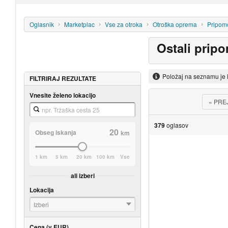
Oglasnik
Marketplac
Vse za otroka
Otroška oprema
Pripomo
Ostali prip
Položaj na seznamu je 
FILTRIRAJ REZULTATE
Vnesite želeno lokacijo
«
PRE
379
oglasov
20
Obseg iskanja
km
1 km
5 km
20 km
100 km
Vse
ali izberi
Lokacija
Izberi
Cena (v EUR)