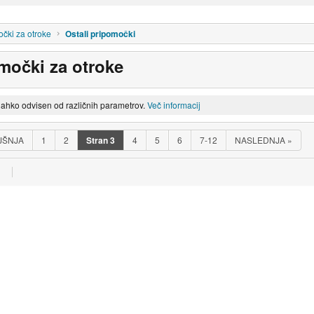
čki za otroke
Ostali pripomočki
omočki za otroke
lahko odvisen od različnih parametrov.
Več informacij
JŠNJA
1
2
Stran
3
4
5
6
7-12
NASLEDNJA
»