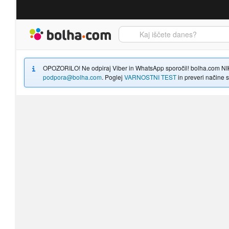
Bolha naslovna stran
OPOZORILO! Ne odpiraj Viber in WhatsApp sporočil! bolha.com NIKOLI
podpora@bolha.com
. Poglej
VARNOSTNI TEST
in preveri načine sp