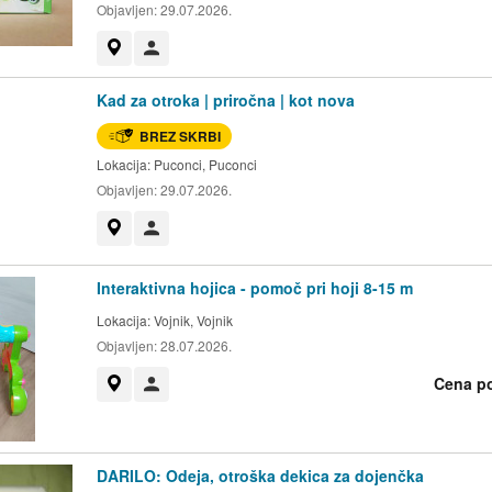
Objavljen:
29.07.2026.
Prikaži na zemljevidu
Uporabnik ni trgovec
Kad za otroka | priročna | kot nova
BREZ SKRBI
Lokacija:
Puconci, Puconci
Objavljen:
29.07.2026.
Prikaži na zemljevidu
Uporabnik ni trgovec
Interaktivna hojica - pomoč pri hoji 8-15 m
Lokacija:
Vojnik, Vojnik
Objavljen:
28.07.2026.
Cena p
Prikaži na zemljevidu
Uporabnik ni trgovec
DARILO: Odeja, otroška dekica za dojenčka