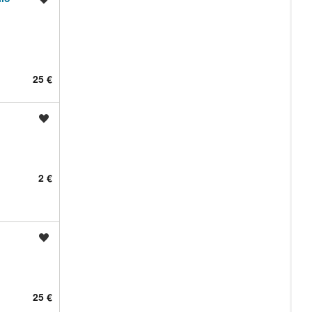
25 €
Shrani oglas
2 €
Shrani oglas
25 €