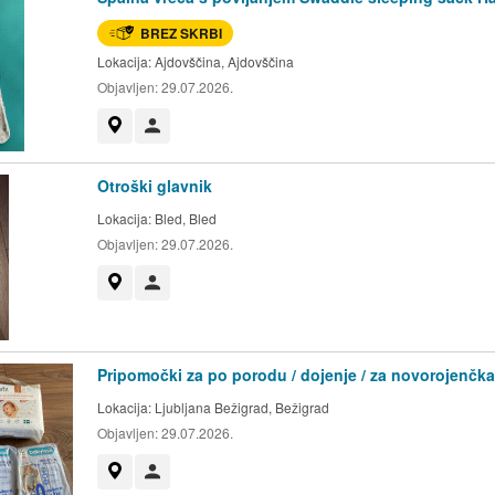
BREZ SKRBI
Lokacija:
Ajdovščina, Ajdovščina
Objavljen:
29.07.2026.
Prikaži na zemljevidu
Uporabnik ni trgovec
Otroški glavnik
Lokacija:
Bled, Bled
Objavljen:
29.07.2026.
Prikaži na zemljevidu
Uporabnik ni trgovec
Pripomočki za po porodu / dojenje / za novorojenčka
Lokacija:
Ljubljana Bežigrad, Bežigrad
Objavljen:
29.07.2026.
Prikaži na zemljevidu
Uporabnik ni trgovec