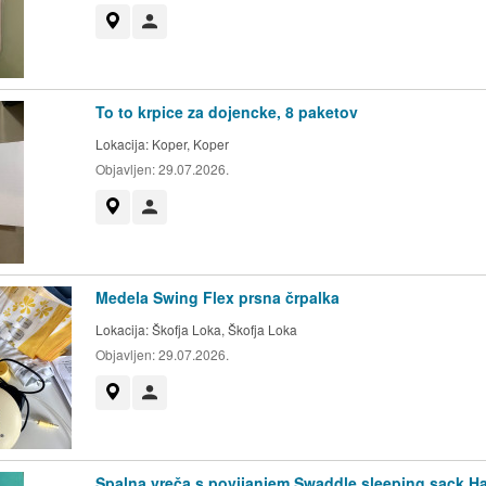
Prikaži na zemljevidu
Uporabnik ni trgovec
To to krpice za dojencke, 8 paketov
Lokacija:
Koper, Koper
Objavljen:
29.07.2026.
Prikaži na zemljevidu
Uporabnik ni trgovec
Medela Swing Flex prsna črpalka
Lokacija:
Škofja Loka, Škofja Loka
Objavljen:
29.07.2026.
Prikaži na zemljevidu
Uporabnik ni trgovec
Spalna vreča s povijanjem Swaddle sleeping sack H