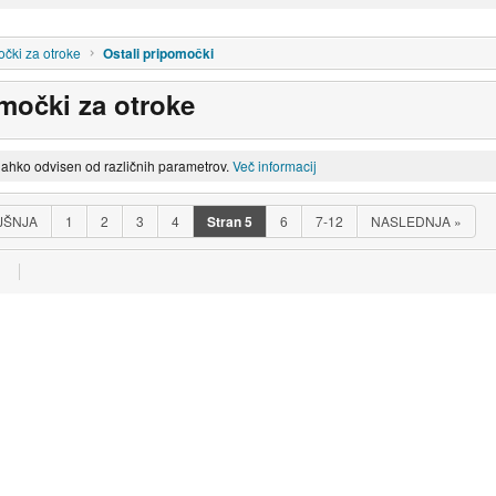
čki za otroke
Ostali pripomočki
omočki za otroke
lahko odvisen od različnih parametrov.
Več informacij
JŠNJA
1
2
3
4
Stran
5
6
7-12
NASLEDNJA
»