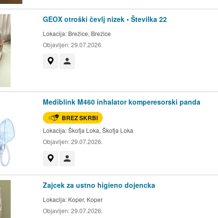
GEOX otroški čevlj nizek • Številka 22
Lokacija:
Brežice, Brežice
Objavljen:
29.07.2026.
Prikaži na zemljevidu
Uporabnik ni trgovec
Mediblink M460 inhalator komperesorski panda
BREZ SKRBI
Lokacija:
Škofja Loka, Škofja Loka
Objavljen:
29.07.2026.
Prikaži na zemljevidu
Uporabnik ni trgovec
Zajcek za ustno higieno dojencka
Lokacija:
Koper, Koper
Objavljen:
29.07.2026.