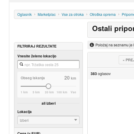
Oglasnik
Marketplac
Vse za otroka
Otroška oprema
Pripomo
Ostali prip
Položaj na seznamu je 
FILTRIRAJ REZULTATE
Vnesite želeno lokacijo
«
PRE
383
oglasov
20
Obseg iskanja
km
1 km
5 km
20 km
100 km
Vse
ali izberi
Lokacija
Izberi
Cena (v EUR)