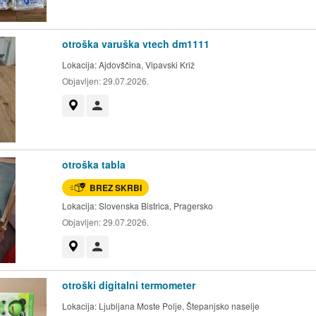
otroška varuška vtech dm1111
Lokacija:
Ajdovščina, Vipavski Križ
Objavljen:
29.07.2026.
Prikaži na zemljevidu
Uporabnik ni trgovec
otroška tabla
BREZ SKRBI
Lokacija:
Slovenska Bistrica, Pragersko
Objavljen:
29.07.2026.
Prikaži na zemljevidu
Uporabnik ni trgovec
otroški digitalni termometer
Lokacija:
Ljubljana Moste Polje, Štepanjsko naselje