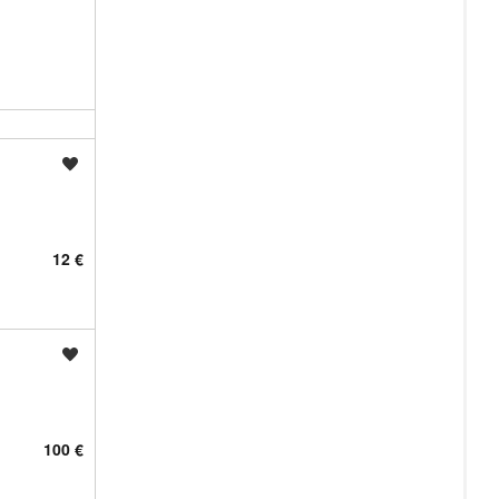
Shrani oglas
12 €
Shrani oglas
100 €