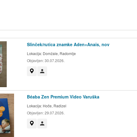
Slinček/rutica znamke Aden+Anais, nov
Lokacija:
Domžale, Radomlje
Objavljen:
30.07.2026.
Prikaži na zemljevidu
Uporabnik ni trgovec
Béaba Zen Premium Video Varuška
Lokacija:
Hoče, Radizel
Objavljen:
29.07.2026.
Prikaži na zemljevidu
Uporabnik ni trgovec