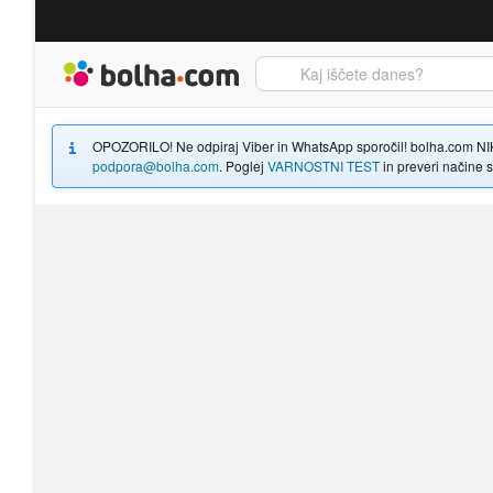
Bolha naslovna stran
OPOZORILO! Ne odpiraj Viber in WhatsApp sporočil! bolha.com NIKOLI
podpora@bolha.com
. Poglej
VARNOSTNI TEST
in preveri načine sp