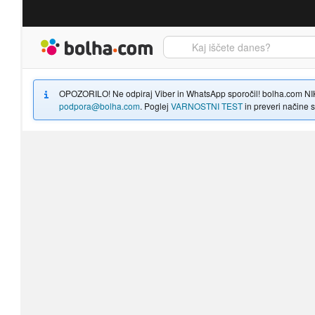
Bolha naslovna stran
OPOZORILO! Ne odpiraj Viber in WhatsApp sporočil! bolha.com NIKOLI
podpora@bolha.com
. Poglej
VARNOSTNI TEST
in preveri načine sp