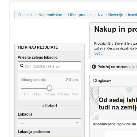
Oglasnik
Nepremičnine
Hiše - prodaja
Izven Slovenije - Hrvaš
Nakup in pr
Prodaja hiš v Sloveniji je v
FILTRIRAJ REZULTATE
začeti in česa se držati, da b
Več...
Vnesite želeno lokacijo
Položaj na seznamu je 
20
Obseg iskanja
km
12
oglasov
1 km
5 km
20 km
100 km
Vse
Od sedaj lah
tudi na zeml
ali izberi
Lokacija
---
Izpostavljene trgovine n
Lokacija podrobno