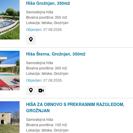
Hiša Grožnjan, 350m2
Samostojna hiša
Bivalna površina: 350 m2
Lokacija:
Istrska, Grožnjan
Objavljen:
07.08.2026.
Prikaži na zemljevidu
Hiša Šterna, Grožnjan, 350m2
Samostojna hiša
Bivalna površina: 300 m2
Lokacija:
Istrska, Grožnjan
Objavljen:
07.08.2026.
Prikaži na zemljevidu
Videoposnetek
HIŠA ZA OBNOVO S PREKRASNIM RAZGLEDOM,
GROŽNJAN
Samostojna hiša
Bivalna površina: 100 m2
Lokacija:
Istrska, Grožnjan