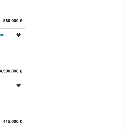
580.000 €
nom
Shrani oglas
4.900.000 €
Shrani oglas
415.000 €