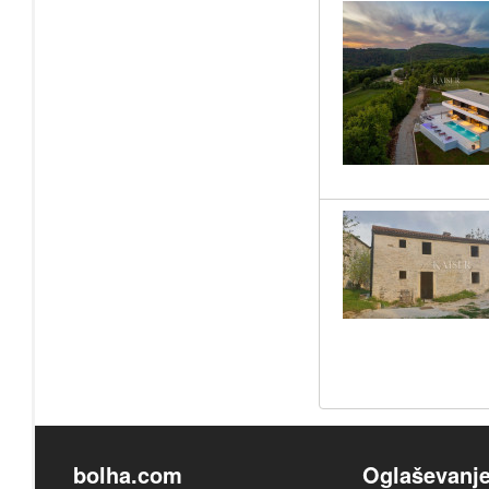
bolha.com
Oglaševanj