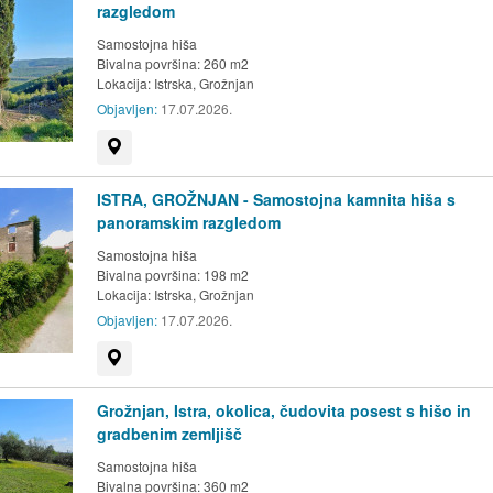
razgledom
Samostojna hiša
Bivalna površina: 260 m2
Lokacija:
Istrska, Grožnjan
Objavljen:
17.07.2026.
Prikaži na zemljevidu
ISTRA, GROŽNJAN - Samostojna kamnita hiša s
panoramskim razgledom
Samostojna hiša
Bivalna površina: 198 m2
Lokacija:
Istrska, Grožnjan
Objavljen:
17.07.2026.
Prikaži na zemljevidu
Grožnjan, Istra, okolica, čudovita posest s hišo in
gradbenim zemljišč
Samostojna hiša
Bivalna površina: 360 m2