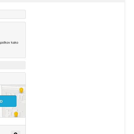
napotkov kako
ID