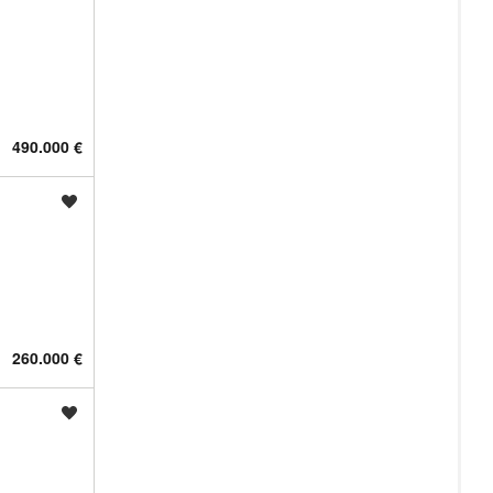
490.000 €
Shrani oglas
260.000 €
Shrani oglas