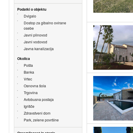
Podatki o objektu
Dvigalo
Dostop za gibalno ovirane
osebe
Javni plinovod
Javni vodovod
Javna kanalizacija
Okolica
Pošta
Banka
Vrtec
Osnovna šola
Trgovina
Avtobusna postaja
Igrišče
Zdravstveni dom
Park, zelene površine
Opremljenost in stanje