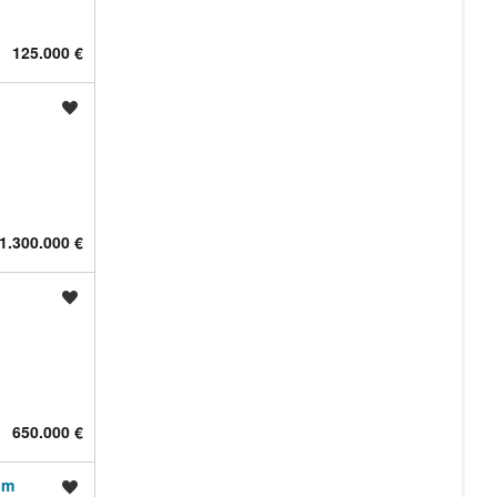
125.000 €
Shrani oglas
1.300.000 €
Shrani oglas
650.000 €
im
Shrani oglas