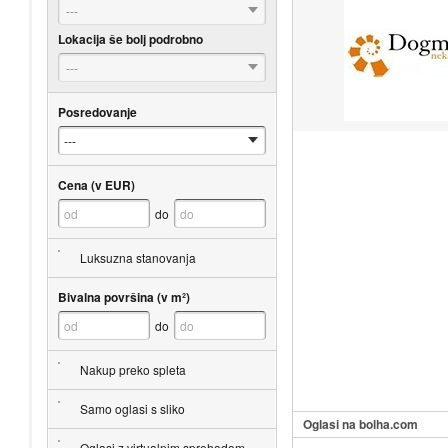
---
Lokacija še bolj podrobno
---
Posredovanje
Cena (v EUR)
do
Luksuzna stanovanja
Bivalna površina (v m²)
do
Nakup preko spleta
Samo oglasi s sliko
Oglasi na bolha.com
Oglasi z virtualnim sprehodom