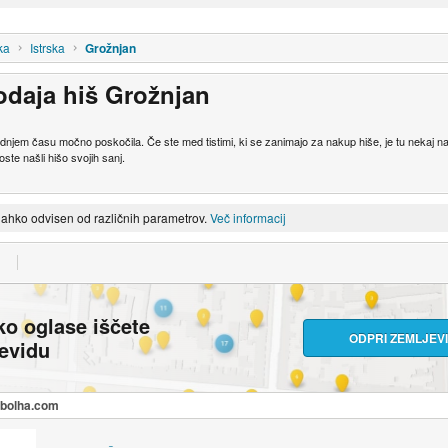
ka
Istrska
Grožnjan
odaja hiš Grožnjan
 zadnjem času močno poskočila. Če ste med tistimi, ki se zanimajo za nakup hiše, je tu nekaj 
oste našli hišo svojih sanj.
lahko odvisen od različnih parametrov.
Več informacij
ko oglase iščete
ODPRI ZEMLJEV
jevidu
a bolha.com