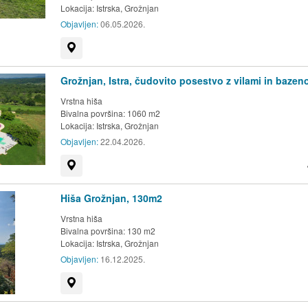
Lokacija:
Istrska, Grožnjan
Objavljen:
06.05.2026.
Prikaži na zemljevidu
Grožnjan, Istra, čudovito posestvo z vilami in baze
Vrstna hiša
Bivalna površina: 1060 m2
Lokacija:
Istrska, Grožnjan
Objavljen:
22.04.2026.
Prikaži na zemljevidu
Hiša Grožnjan, 130m2
Vrstna hiša
Bivalna površina: 130 m2
Lokacija:
Istrska, Grožnjan
Objavljen:
16.12.2025.
Prikaži na zemljevidu