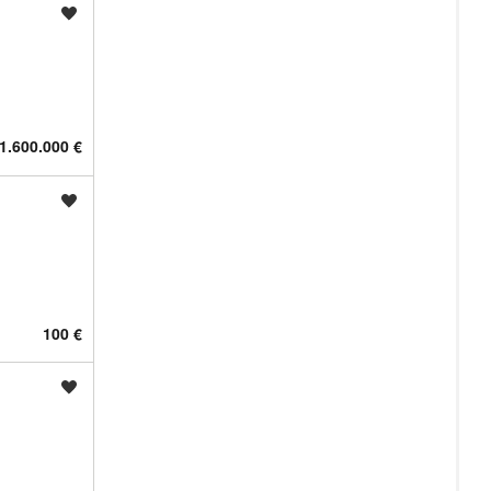
Shrani oglas
1.600.000 €
Shrani oglas
100 €
Shrani oglas