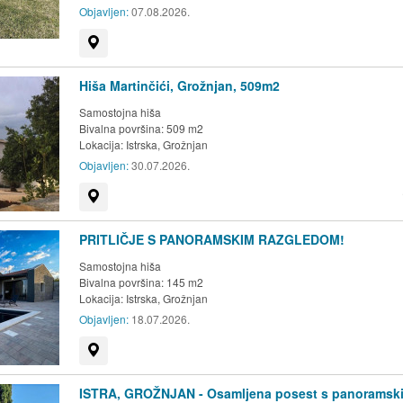
Objavljen:
07.08.2026.
Prikaži na zemljevidu
Hiša Martinčići, Grožnjan, 509m2
Samostojna hiša
Bivalna površina: 509 m2
Lokacija:
Istrska, Grožnjan
Objavljen:
30.07.2026.
Prikaži na zemljevidu
PRITLIČJE S PANORAMSKIM RAZGLEDOM!
Samostojna hiša
Bivalna površina: 145 m2
Lokacija:
Istrska, Grožnjan
Objavljen:
18.07.2026.
Prikaži na zemljevidu
ISTRA, GROŽNJAN - Osamljena posest s panoramsk