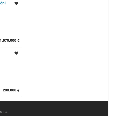
ični
Shrani oglas
1.670.000 €
Shrani oglas
208.000 €
ite nam