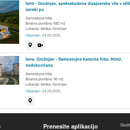
Istra - Grožnjan, spektakularna dizajnerska vila v idil
istrski po
Samostojna hiša
Bivalna površina: 682 m2
Lokacija:
Istrska, Grožnjan
Objavljen:
24.09.2025.
Prikaži na zemljevidu
Videoposnetek
Istra, Grožnjan - Samostojna kamnita hiša, 90m2,
nedokončana
Samostojna hiša
Bivalna površina: 90 m2
Lokacija:
Istrska, Grožnjan
Objavljen:
24.09.2025.
Prikaži na zemljevidu
e
Prenesite aplikacijo
Sled