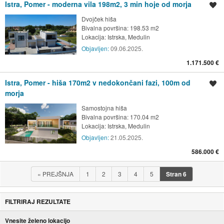
Istra, Pomer - moderna vila 198m2, 3 min hoje od morja
Shrani oglas
Dvojček hiša
Bivalna površina: 198.53 m2
Lokacija:
Istrska, Medulin
Objavljen:
09.06.2025.
1.171.500 €
Istra, Pomer - hiša 170m2 v nedokončani fazi, 100m od
Shrani oglas
morja
Samostojna hiša
Bivalna površina: 170.04 m2
Lokacija:
Istrska, Medulin
Objavljen:
21.05.2025.
586.000 €
«
PREJŠNJA
1
2
3
4
5
Stran
6
FILTRIRAJ REZULTATE
Vnesite želeno lokacijo