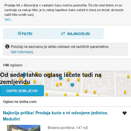
Prodaja hiš v Sloveniji je v zadnjem času močno poskočila. Če ste med tistimi, ki se
zanimajo za nakup hiše, je tu nekaj napotkov kako začeti in česa se držati, da boste
našli hišo svojih sanj.
Več...
FILTRI
RAZVRSTI
NAJNOVEJŠI
Položaj na seznamu je lahko odvisen od različnih parametrov.
Več informacij
146
oglasov
Od sedaj lahko oglase iščete tudi na
zemljevidu
ODPRI ZEMLJEVID
Oglasi na bolha.com
Najbolja prilika! Prodaja kuće s tri odvojene jedinice,
Shrani oglas
Medulin!
Bivalna površina: 147 m2