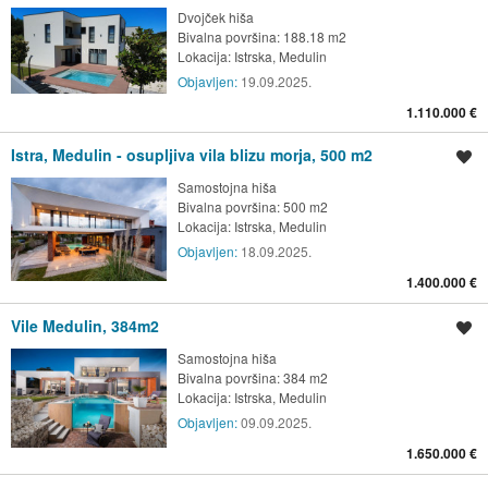
Dvojček hiša
Bivalna površina: 188.18 m2
Lokacija:
Istrska, Medulin
Objavljen:
19.09.2025.
1.110.000 €
Istra, Medulin - osupljiva vila blizu morja, 500 m2
Shrani oglas
Samostojna hiša
Bivalna površina: 500 m2
Lokacija:
Istrska, Medulin
Objavljen:
18.09.2025.
1.400.000 €
Vile Medulin, 384m2
Shrani oglas
Samostojna hiša
Bivalna površina: 384 m2
Lokacija:
Istrska, Medulin
Objavljen:
09.09.2025.
1.650.000 €