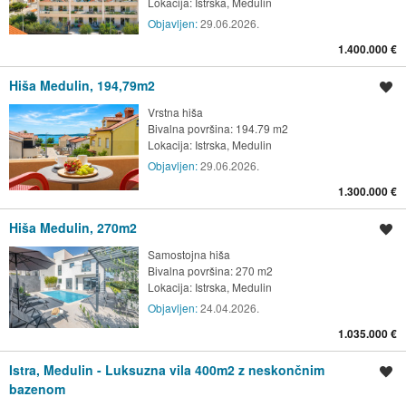
Lokacija:
Istrska, Medulin
Objavljen:
29.06.2026.
1.400.000 €
Hiša Medulin, 194,79m2
Shrani oglas
Vrstna hiša
Bivalna površina: 194.79 m2
Lokacija:
Istrska, Medulin
Objavljen:
29.06.2026.
1.300.000 €
Hiša Medulin, 270m2
Shrani oglas
Samostojna hiša
Bivalna površina: 270 m2
Lokacija:
Istrska, Medulin
Objavljen:
24.04.2026.
1.035.000 €
Istra, Medulin - Luksuzna vila 400m2 z neskončnim
Shrani oglas
bazenom