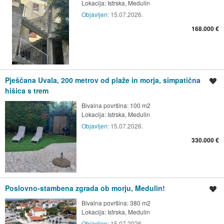
Lokacija:
Istrska, Medulin
Objavljen:
15.07.2026.
168.000 €
Pješčana Uvala, 200 metrov od plaže in morja, simpatična
Shrani oglas
hišica s trem
Bivalna površina: 100 m2
Lokacija:
Istrska, Medulin
Objavljen:
15.07.2026.
330.000 €
Poslovno-stambena zgrada ob morju, Medulin!
Shrani oglas
Bivalna površina: 380 m2
Lokacija:
Istrska, Medulin
Objavljen:
15.07.2026.