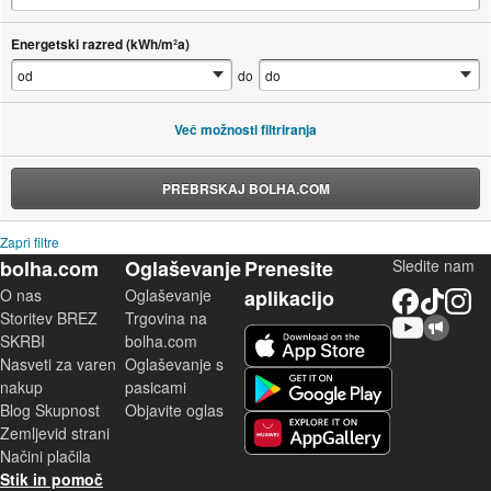
Energetski razred (kWh/m²a)
do
Več možnosti filtriranja
PREBRSKAJ BOLHA.COM
Zapri filtre
bolha.com
Oglaševanje
Prenesite
Sledite nam
O nas
Oglaševanje
aplikacijo
Facebook
TikTok
Instagram
Storitev BREZ
Trgovina na
YouTube
Skupnost bolha.com
iOS aplikacija
SKRBI
bolha.com
Nasveti za varen
Oglaševanje s
Android aplikacija
nakup
pasicami
Blog Skupnost
Objavite oglas
Zemljevid strani
Huawei aplikacija
Načini plačila
Stik in pomoč