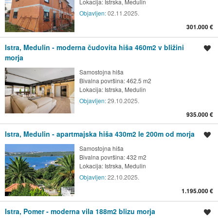
Lokacija:
Istrska, Medulin
Objavljen:
02.11.2025.
301.000 €
Istra, Medulin - moderna čudovita hiša 460m2 v bližini
Shrani oglas
morja
Samostojna hiša
Bivalna površina: 462.5 m2
Lokacija:
Istrska, Medulin
Objavljen:
29.10.2025.
935.000 €
Istra, Medulin - apartmajska hiša 430m2 le 200m od morja
Shrani oglas
Samostojna hiša
Bivalna površina: 432 m2
Lokacija:
Istrska, Medulin
Objavljen:
22.10.2025.
1.195.000 €
Istra, Pomer - moderna vila 188m2 blizu morja
Shrani oglas