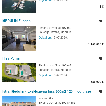
1 €
MEDULIN Fucane
Shrani oglas
Bivalna površina: 597 m2
Lokacija:
Istrska, Medulin
Objavljen:
15.07.2026.
1.450.000 €
Hiša Pomer
Shrani oglas
Bivalna površina: 190 m2
Lokacija:
Istrska, Medulin
Objavljen:
15.07.2026.
586.000 €
Istra, Medulin - Ekskluzivna hiša 200m2 120 m od plaže
Shrani oglas
Vrstna hiša
Bivalna površina: 202.84 m2