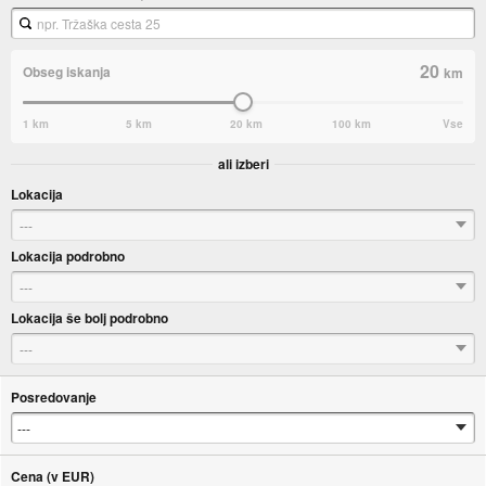
20
Obseg iskanja
km
1 km
5 km
20 km
100 km
Vse
ali izberi
Lokacija
---
Lokacija podrobno
---
Lokacija še bolj podrobno
---
Posredovanje
Cena (v EUR)