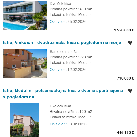
Dvojček hiša
Bivalna površina: 400 m2
Lokacija:
Istrska, Medulin
Objavljen:
25.02.2026.
1.550.000 €
Istra, Vinkuran - dvodružinska hiša s pogledom na morje
Shrani oglas
Samostojna hiša
Bivalna površina: 223 m2
Lokacija:
Istrska, Medulin
Objavljen:
12.02.2026.
790.000 €
Istra, Medulin - polsamostojna hiša z dvema apartmajema
Shrani oglas
s pogledom na
Dvojček hiša
Bivalna površina: 100 m2
Lokacija:
Istrska, Medulin
Objavljen:
08.02.2026.
446.150 €