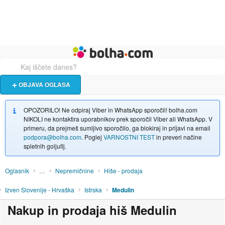
Živali
Turizem
Bolha naslovna stran
OBJAVA OGLASA
OPOZORILO! Ne odpiraj Viber in WhatsApp sporočil! bolha.com
NIKOLI ne kontaktira uporabnikov prek sporočil Viber ali WhatsApp. V
primeru, da prejmeš sumljivo sporočilo, ga blokiraj in prijavi na email
podpora@bolha.com
. Poglej
VARNOSTNI TEST
in preveri načine
spletnih goljufij.
Oglasnik
…
Nepremičnine
Hiše - prodaja
Izven Slovenije - Hrvaška
Istrska
Medulin
Nakup in prodaja hiš Medulin